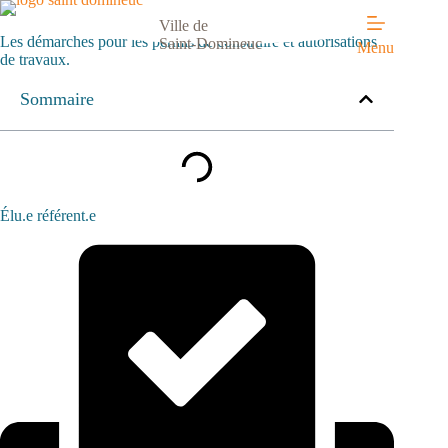
Passer
Permis de construire et autorisations de travaux
au
Ville de
Les démarches pour les permis de construire et autorisations
contenu
Saint-Domineuc
Menu
de travaux.
Sommaire
Élu.e référent.e