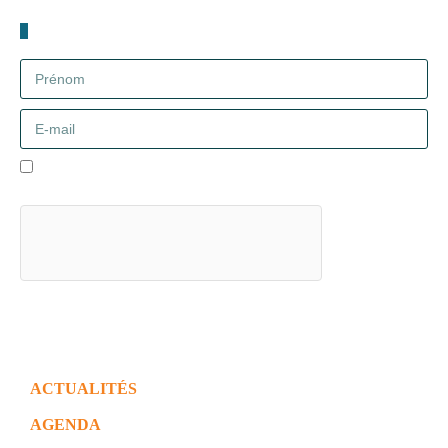
Newsletter
J'accepte la politique de confidentialité et comprends que mes
données ne sont ni vendues, ni cédées à des tiers.
Envoyer
ACTUALITÉS
AGENDA