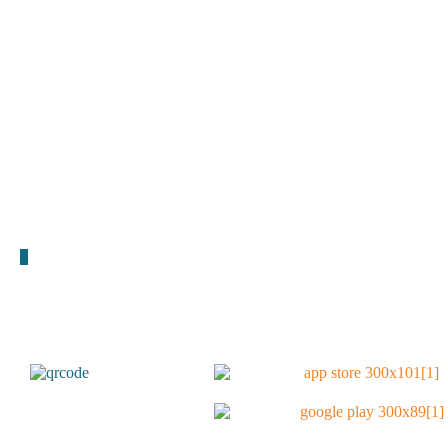
télécharger l'appli
Disponible en téléchargement gratuit sur le google play et l’apple store
puis sélectionnez Saint-Domineuc dans les villes disponibles et vous
serez connecté à votre commune.