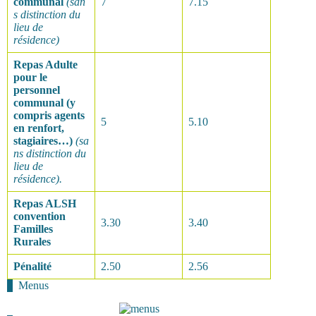
communal
(san
7
7.15
s distinction du
lieu de
résidence)
Repas Adulte
pour le
personnel
communal (y
compris agents
5
5.10
en renfort,
stagiaires…)
(sa
ns distinction du
lieu de
résidence).
Repas ALSH
convention
3.30
3.40
Familles
Rurales
Pénalité
2.50
2.56
Menus