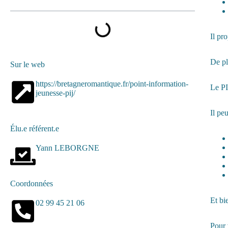
Il pr
De pl
Sur le web
https://bretagneromantique.fr/point-information-
Le PI
jeunesse-pij/
Il peu
Élu.e référent.e
Yann LEBORGNE
Coordonnées
Et bi
02 99 45 21 06
Pour 