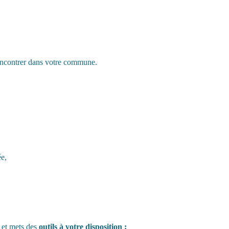
rencontrer dans votre commune.
ée,
 et mets des
outils à votre disposition
: