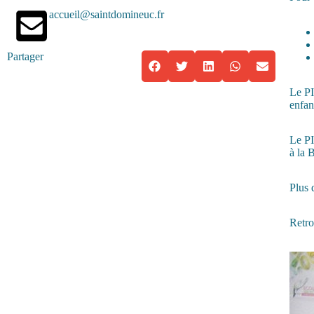
accueil@saintdomineuc.fr
Partager
Le P
enfan
Le P
à la 
Plus 
Retro