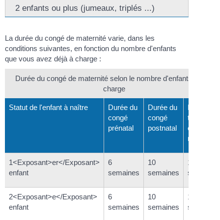
2 enfants ou plus (jumeaux, triplés ...)
La durée du congé de maternité varie, dans les
conditions suivantes, en fonction du nombre d'enfants
que vous avez déjà à charge :
Durée du congé de maternité selon le nombre d'enfants déjà à
charge
Statut de l'enfant à naître
Durée du
Durée du
Durée
congé
congé
totale du
prénatal
postnatal
congé de
maternité
1<Exposant>er</Exposant>
6
10
16
enfant
semaines
semaines
semaines
2<Exposant>e</Exposant>
6
10
16
enfant
semaines
semaines
semaines