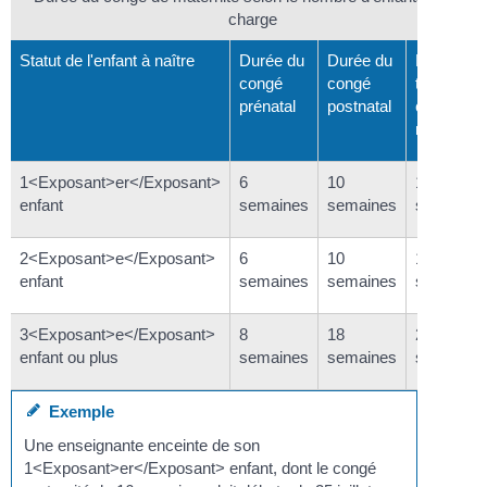
charge
Statut de l'enfant à naître
Durée du
Durée du
Durée
congé
congé
totale du
prénatal
postnatal
congé de
maternité
1<Exposant>er</Exposant>
6
10
16
enfant
semaines
semaines
semaines
2<Exposant>e</Exposant>
6
10
16
enfant
semaines
semaines
semaines
3<Exposant>e</Exposant>
8
18
26
enfant ou plus
semaines
semaines
semaines
Exemple
Une enseignante enceinte de son
1<Exposant>er</Exposant> enfant, dont le congé