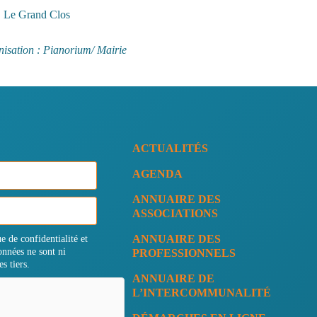
Le Grand Clos
isation : Pianorium/ Mairie
ACTUALITÉS
AGENDA
ANNUAIRE DES
ASSOCIATIONS
ANNUAIRE DES
ue de confidentialité et
nnées ne sont ni
PROFESSIONNELS
s tiers.
ANNUAIRE DE
L’INTERCOMMUNALITÉ