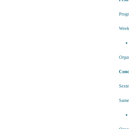
Progr
Week 
Organ
Conc
Sexte
Samed