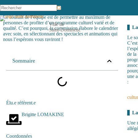
Programmation culturelle
Le souhait de l’équipe est de permettre au maximum de
personnes de profiter d’un programme culturel varié et de
Ville de
La
qualité. C’est pourquoi, la commission élabore le calendrier
Saint-Domineuc
avec soin, en sélectionnant des spectacles et animations qui
Le so
nous l’espérons vous raviront !
C’est
l’esp
de la
progr
Sommaire
assoc
pourq
une a
:
cult
Élu.e référent.e
La
Brigitte LOMAKINE
Une n
allég
Coordonnées