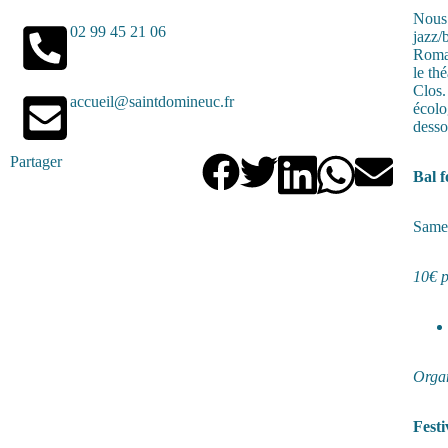
Nous 
02 99 45 21 06
jazz/
Roman
le th
Clos.
accueil@saintdomineuc.fr
écolo
desso
Partager
Bal f
Samed
10€ p
Organ
Fest