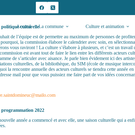
Accueil
/
Culture & Animation
/
Programmation culturelle
Accueil
La commune
Culture et animation
 politique culturelle
uhait de l’équipe est de permettre au maximum de personnes de profiter
 pourquoi, la commission élabore le calendrier avec soin, en sélectionna
érons vous raviront ! La culture s’élabore à plusieurs, et c’est un travail 
 commission est avant tout de faire le lien entre les différents acteurs cul
amme de s’articuler avec aisance. Je parle bien évidement ici des artiste
iations culturelles, de la bibliothèque, du SIM (école de musique interc
uoi la rencontre annuelle des acteurs culturels se tiendra cette année en
dresse mail pour que vous puissiez me faire part de vos idées concernan
ure.saintdomineuc@mailo.com
 programmation 2022
ouvelle année a commencé et avec elle, une saison culturelle qui a enf
ées.