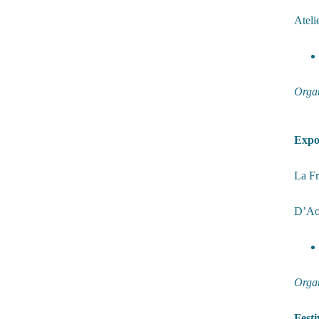
Ateli
Organ
Expo
La Fr
D’Ao
Organ
Festi