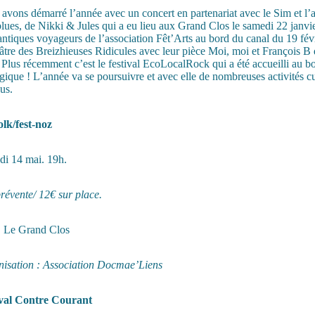
avons démarré l’année avec un concert en partenariat avec le Sim et l’
blues, de Nikki & Jules qui a eu lieu aux Grand Clos le samedi 22 janvie
tiques voyageurs de l’association Fêt’Arts au bord du canal du 19 févri
éâtre des Breizhieuses Ridicules avec leur pièce Moi, moi et François B 
 Plus récemment c’est le festival EcoLocalRock qui a été accueilli au bo
gique ! L’année va se poursuivre et avec elle de nombreuses activités cul
us.
olk/fest-noz
i 14 mai. 19h.
révente/ 12€ sur place.
Le Grand Clos
isation : Association Docmae’Liens
ival Contre Courant