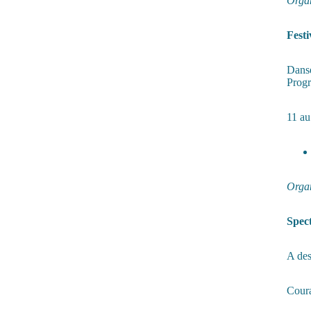
Organ
Festi
Danse
Progr
11 a
Organ
Spect
A des
Cour