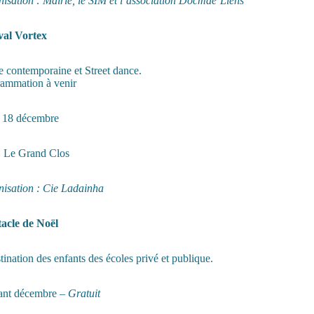
isation : Mairie, le SIM et l’association Docmae’Liens
val Vortex
 contemporaine et Street dance.
ammation à venir
u 18 décembre
Le Grand Clos
isation : Cie Ladainha
acle de Noël
tination des enfants des écoles privé et publique.
ant décembre –
Gratuit