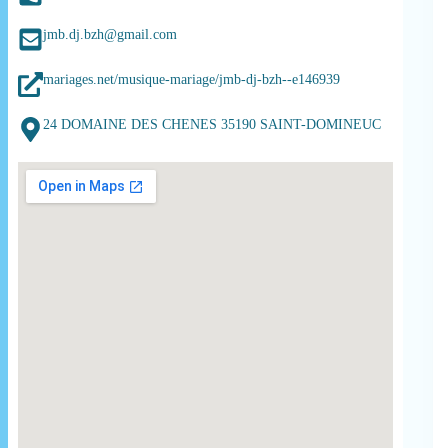
jmb.dj.bzh@gmail.com
mariages.net/musique-mariage/jmb-dj-bzh--e146939
24 DOMAINE DES CHENES 35190 SAINT-DOMINEUC