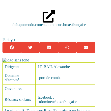
club.quomodo.com/st-domineuc-boxe-française
Partager
Dirigeant
LE BAIL Alexandre
Domaine
sport de combat
d’activité
Ouvertures
facebook :
Réseaux sociaux
stdomineucboxefrançaise
Le club de St Domineuc Boxe Française à vu le jour en